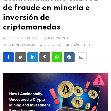
de fraude en minería e
inversión de
criptomonedas
5 DE ENERO DE 2025
0
COMMENTS
14 MINUTES READ
2828
VIEWS
2 AÑOS AGO
LinkedIn
Pinterest
Whatsapp
Reddit
Share
via
Email