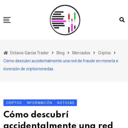
Skip
to
content
Inicio
Octavio Garcia Trader
Blog
Mercados
Criptos
Bio
Cómo descubrí accidentalmente una red de fraude en minería e
OGT
inversión de criptomonedas
Tienda
Blog
Contacto
CRIPTOS
INFORMACIÓN
NOTICIAS
Cómo descubrí
accidentalmente una red