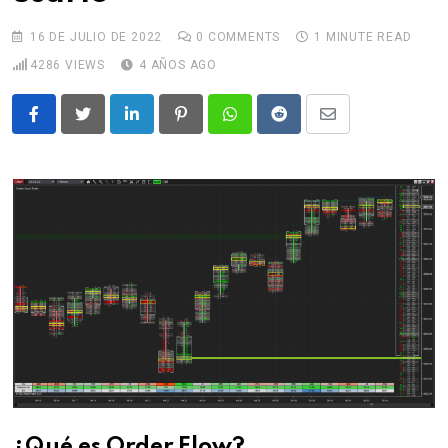
16 DE JULIO DE 2022
0
COMMENTS
1 MINUTE READ
4286
VIEWS
4 AÑOS AGO
LinkedIn
Pinterest
Whatsapp
Reddit
Share
via
Email
¿Qué es Order Flow?