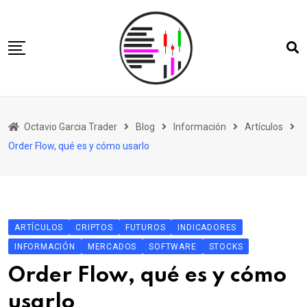
Skip
to
content
Inicio
Octavio Garcia Trader
Blog
Información
Artículos
Bio
Order Flow, qué es y cómo usarlo
OGT
Tienda
Blog
ARTÍCULOS
CRIPTOS
FUTUROS
INDICADORES
Contacto
INFORMACIÓN
MERCADOS
SOFTWARE
STOCKS
Order Flow, qué es y cómo
usarlo